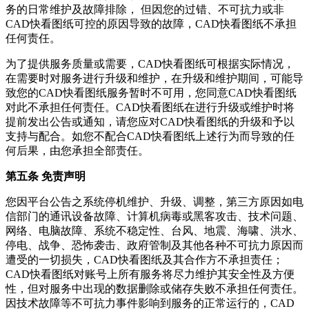
务的日常维护及故障排除， 但因您的过错、不可抗力或非
CAD快看图纸
可控的原因导致的故障，
CAD快看图纸
不承担
任何责任。
为了提供服务质量或需要，
CAD快看图纸
可根据实际情况，
在需要时对服务进行升级和维护，在升级和维护期间，可能导
致您的
CAD快看图纸
服务暂时不可用，您同意
CAD快看图纸
对此不承担任何责任。
CAD快看图纸
在进行升级或维护时将
提前发出公告或通知，请您应对
CAD快看图纸
的升级和予以
支持与配合。如您不配合
CAD快看图纸
上述行为而导致的任
何后果，由您承担全部责任。
第五条 免责声明
您因平台公告之系统停机维护、升级、调整，第三方原因如电
信部门的通讯设备故障、计算机病毒或黑客攻击、技术问题、
网络、电脑故障、系统不稳定性、台风、地震、海啸、洪水、
停电、战争、恐怖袭击、政府管制及其他各种不可抗力原因而
遭受的一切损失，
CAD快看图纸
及其合作方不承担责任；
CAD快看图纸
对账号上所有服务将尽力维护其安全性及方便
性，但对服务中出现的数据删除或储存失败不承担任何责任。
因技术故障等不可抗力事件影响到服务的正常运行的，
CAD