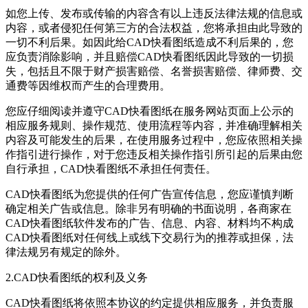
如您上传、发布或传输的内容含有以上违反法律法规的信息或
内容，或者侵犯任何第三方的合法权益，您将承担由此导致的
一切不利后果。如因此给
CAD快看图纸
造成不利后果的，您
应负责消除影响，并且赔偿
CAD快看图纸
因此导致的一切损
失，包括且不限于财产损害赔偿、名誉损害赔偿、律师费、交
通费等因维权而产生的合理费用。
您应仔细阅读并遵守
CAD快看图纸
在服务网站页面上公示的
相应服务规则、操作规范、使用流程等内容，并准确理解相关
内容及可能发生的后果，在使用服务过程中，您应依照相关操
作指引进行操作，对于您违反相关操作指引所引起的后果由您
自行承担，
CAD快看图纸
不承担任何责任。
CAD快看图纸
为您提供的任何广告宣传信息，您应谨慎判断
确定相关广告或信息。除非另有明确的书面说明，各商家在
CAD快看图纸
软件发布的广告、信息、内容、材料均不构成
CAD快看图纸
对任何线上或线下交易行为的推荐或担保，法
律法规另有规定的除外。
2.
CAD快看图纸
的权利及义务
CAD快看图纸
将依照本协议的约定提供相应服务，并负责服