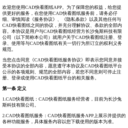
欢迎您使用
CAD快看图纸
APP。为了保障您的权益，给您提
供更好的服务，在您使用
CAD快看图纸
服务前，请务必仔
细、审慎阅读《服务协议》、《隐私条款》以及其他任何与
CAD快看图纸
之间的协议，并充分理解协议、条款的全部内
容。本协议是用户与
CAD快看图纸
经营方
长沙兔斯科技有限
公司
（以下简称本公司）就用户关于
CAD快看图纸
注册、登
录、使用等与
CAD快看图纸
有关一切行为所订立的权利义务
规范。
当您点击同意《
CAD快看图纸
服务协议》即表示您同意并接
受本协议的全部内容，愿意遵守本协议及
CAD快看图纸
平台
公示的各项规则、规范的全部内容，若您不同意则可停止注
册、登录或使用
CAD快看图纸
平台的相关服务。
第一条 定义
1.
CAD快看图纸
：
CAD快看图纸
服务经营者，目前为
长沙兔
斯科技有限公司
。
2.
CAD快看图纸
服务：
CAD快看图纸
服务APP上展示并提供的
各种功能服务，具体服务内容以您下载使用的版本为准。