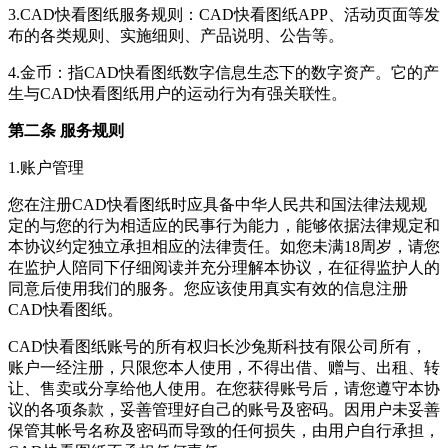
3.
CAD快看图纸
服务规则：
CAD快看图纸
APP、活动页面等发
布的各类规则、实施细则、产品说明、公告等。
4.金币：指
CAD快看图纸
数字信息生态下的数字资产。它的产
生与
CAD快看图纸
用户的运动行为有强关联性。
第二条 服务规则
1.账户管理
您在注册
CAD快看图纸
时应具备中华人民共和国法律法规规
定的与您的行为相适应的民事行为能力，能够依据法律规定和
本协议约定独立承担相应的法律责任。如您未满18周岁，请您
在监护人陪同下仔细阅读并充分理解本协议，在征得监护人的
同意后使用我们的服务。您应该使用真实有效的信息注册
CAD快看图纸
。
CAD快看图纸
账号的所有权归
长沙兔斯科技有限公司
所有，
账户一经注册，只限您本人使用，不得出借、赠与、出租、转
让、售卖或分享给他人使用。在您获得账号后，请您遵守本协
议的各项条款，妥善管理好自己的账号及密码。因用户未妥善
保管其帐号名称及密码而导致的任何损失，由用户自行承担，