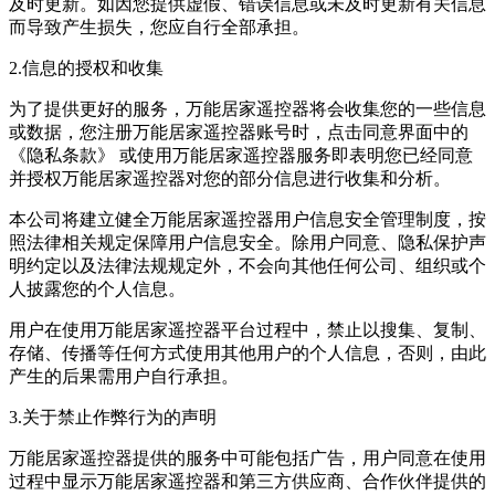
及时更新。如因您提供虚假、错误信息或未及时更新有关信息
而导致产生损失，您应自行全部承担。
2.信息的授权和收集
为了提供更好的服务，
万能居家遥控器
将会收集您的一些信息
或数据，您注册
万能居家遥控器
账号时，点击同意界面中的
《隐私条款》 或使用
万能居家遥控器
服务即表明您已经同意
并授权
万能居家遥控器
对您的部分信息进行收集和分析。
本公司将建立健全
万能居家遥控器
用户信息安全管理制度，按
照法律相关规定保障用户信息安全。除用户同意、隐私保护声
明约定以及法律法规规定外，不会向其他任何公司、组织或个
人披露您的个人信息。
用户在使用
万能居家遥控器
平台过程中，禁止以搜集、复制、
存储、传播等任何方式使用其他用户的个人信息，否则，由此
产生的后果需用户自行承担。
3.关于禁止作弊行为的声明
万能居家遥控器
提供的服务中可能包括广告，用户同意在使用
过程中显示
万能居家遥控器
和第三方供应商、合作伙伴提供的