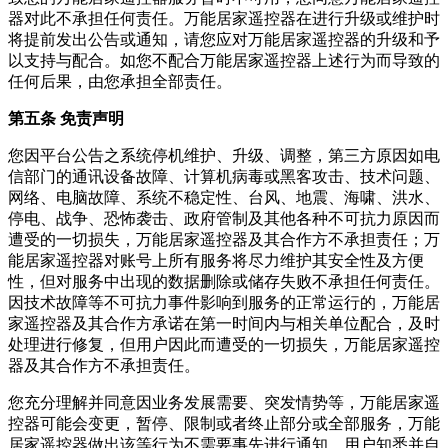
器
对此不承担任何责任。
万能居家遥控器
在进行升级或维护时
将提前发出公告或通知，请您应对
万能居家遥控器
的升级和予
以支持与配合。如您不配合
万能居家遥控器
上述行为而导致的
任何后果，由您承担全部责任。
第五条 免责声明
您因平台公告之系统停机维护、升级、调整，第三方原因如电
信部门的通讯设备故障、计算机病毒或黑客攻击、技术问题、
网络、电脑故障、系统不稳定性、台风、地震、海啸、洪水、
停电、战争、恐怖袭击、政府管制及其他各种不可抗力原因而
遭受的一切损失，
万能居家遥控器
及其合作方不承担责任；
万
能居家遥控器
对账号上所有服务将尽力维护其安全性及方便
性，但对服务中出现的数据删除或储存失败不承担任何责任。
因技术故障等不可抗力事件影响到服务的正常运行的，
万能居
家遥控器
及其合作方承诺在第一时间内与相关单位配合，及时
处理进行修复，但用户因此而遭受的一切损失，
万能居家遥控
器
及其合作方不承担责任。
您充分理解并同意因业务发展需要、突发情势等，
万能居家遥
控器
可能会变更，暂停、限制或者终止部分或全部服务，
万能
居家遥控器
做出该等行为不需要事先进行通知。用户知悉并自