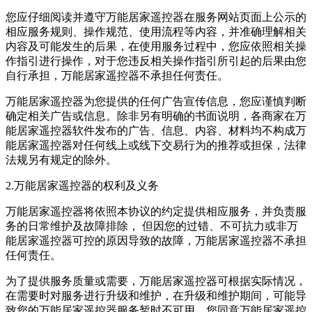
您应仔细阅读并遵守
万能居家遥控器
在服务网站页面上公示的
相应服务规则、操作规范、使用流程等内容，并准确理解相关
内容及可能发生的后果，在使用服务过程中，您应依照相关操
作指引进行操作，对于您违反相关操作指引所引起的后果由您
自行承担，
万能居家遥控器
不承担任何责任。
万能居家遥控器
为您提供的任何广告宣传信息，您应谨慎判断
确定相关广告或信息。除非另有明确的书面说明，各商家在
万
能居家遥控器
软件发布的广告、信息、内容、材料均不构成
万
能居家遥控器
对任何线上或线下交易行为的推荐或担保，法律
法规另有规定的除外。
2.
万能居家遥控器
的权利及义务
万能居家遥控器
将依照本协议的约定提供相应服务，并负责服
务的日常维护及故障排除， 但因您的过错、不可抗力或非
万
能居家遥控器
可控的原因导致的故障，
万能居家遥控器
不承担
任何责任。
为了提供服务质量或需要，
万能居家遥控器
可根据实际情况，
在需要时对服务进行升级和维护，在升级和维护期间，可能导
致您的
万能居家遥控器
服务暂时不可用，您同意
万能居家遥控