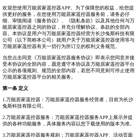
欢迎您使用
万能居家遥控器
APP。为了保障您的权益，给您提
供更好的服务，在您使用
万能居家遥控器
服务前，请务必仔
细、审慎阅读《服务协议》、《隐私条款》以及其他任何与
万
能居家遥控器
之间的协议，并充分理解协议、条款的全部内
容。本协议是用户与
万能居家遥控器
经营方
长沙兔斯科技有限
公司
（以下简称本公司）就用户关于
万能居家遥控器
使用等与
万能居家遥控器
有关一切行为所订立的权利义务规范。
当您点击同意《
万能居家遥控器
服务协议》即表示您同意并接
受本协议的全部内容，愿意遵守本协议及
万能居家遥控器
平台
公示的各项规则、规范的全部内容，若您不同意则可停止使用
万能居家遥控器
平台的相关服务。
第一条 定义
1.
万能居家遥控器
：
万能居家遥控器
服务经营者，目前为
长沙
兔斯科技有限公司
。
2.
万能居家遥控器
服务：
万能居家遥控器
服务APP上展示并提
供的各种功能服务，具体服务内容以您下载使用的版本为准。
3.
万能居家遥控器
服务规则：
万能居家遥控器
APP、活动页面