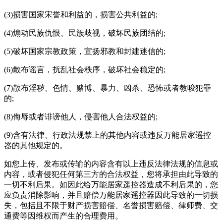
(3)损害国家宋誉和利益的，损害公共利益的;
(4)煽动民族仇恨、民族歧视，破坏民族团结的;
(5)破坏国家宗教政策，宣扬邪教和封建迷信的;
(6)散布谣言，扰乱社会秩序，破坏社会稳定的;
(7)散布淫秽、色情、赌博、暴力、凶杀、恐怖或者教唆犯罪
的;
(8)侮辱或者诽谤他人，侵害他人合法权益的;
(9)含有法律、行政法规禁上的其他内容或违反
万能居家遥控
器
的其他规定的。
如您上传、发布或传输的内容含有以上违反法律法规的信息或
内容，或者侵犯任何第三方的合法权益，您将承担由此导致的
一切不利后果。如因此给
万能居家遥控器
造成不利后果的，您
应负责消除影响，并且赔偿
万能居家遥控器
因此导致的一切损
失，包括且不限于财产损害赔偿、名誉损害赔偿、律师费、交
通费等因维权而产生的合理费用。