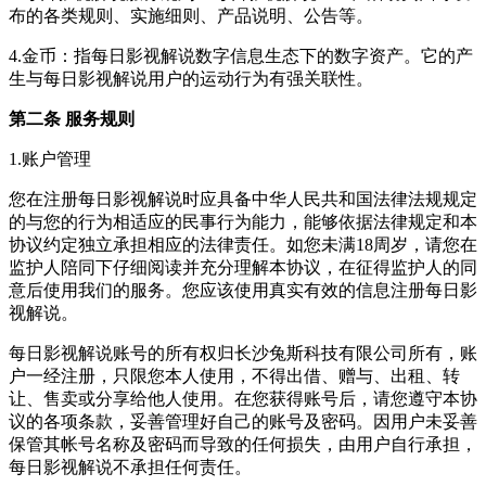
布的各类规则、实施细则、产品说明、公告等。
4.金币：指
每日影视解说
数字信息生态下的数字资产。它的产
生与
每日影视解说
用户的运动行为有强关联性。
第二条 服务规则
1.账户管理
您在注册
每日影视解说
时应具备中华人民共和国法律法规规定
的与您的行为相适应的民事行为能力，能够依据法律规定和本
协议约定独立承担相应的法律责任。如您未满18周岁，请您在
监护人陪同下仔细阅读并充分理解本协议，在征得监护人的同
意后使用我们的服务。您应该使用真实有效的信息注册
每日影
视解说
。
每日影视解说
账号的所有权归
长沙兔斯科技有限公司
所有，账
户一经注册，只限您本人使用，不得出借、赠与、出租、转
让、售卖或分享给他人使用。在您获得账号后，请您遵守本协
议的各项条款，妥善管理好自己的账号及密码。因用户未妥善
保管其帐号名称及密码而导致的任何损失，由用户自行承担，
每日影视解说
不承担任何责任。