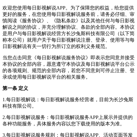
欢迎您使用
每日影视解说
APP。为了保障您的权益，给您提供
更好的服务，在您使用
每日影视解说
服务前，请务必仔细、审
慎阅读《服务协议》、《隐私条款》以及其他任何与
每日影视
解说
之间的协议，并充分理解协议、条款的全部内容。本协议
是用户与
每日影视解说
经营方
长沙兔斯科技有限公司
（以下简
称本公司）就用户关于
每日影视解说
注册、登录、使用等与
每
日影视解说
有关一切行为所订立的权利义务规范。
当您点击同意《
每日影视解说
服务协议》即表示您同意并接受
本协议的全部内容，愿意遵守本协议及
每日影视解说
平台公示
的各项规则、规范的全部内容，若您不同意则可停止注册、登
录或使用
每日影视解说
平台的相关服务。
第一条 定义
1.
每日影视解说
：
每日影视解说
服务经营者，目前为
长沙兔斯
科技有限公司
。
2.
每日影视解说
服务：
每日影视解说
服务APP上展示并提供的
各种功能服务，具体服务内容以您下载使用的版本为准。
3.
每日影视解说
服务规则：
每日影视解说
APP、活动页面等发