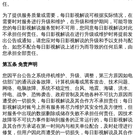
任。
为了提供服务质量或需要，
每日影视解说
可根据实际情况，在
需要时对服务进行升级和维护，在升级和维护期间，可能导致
您的
每日影视解说
服务暂时不可用，您同意
每日影视解说
对此
不承担任何责任。
每日影视解说
在进行升级或维护时将提前发
出公告或通知，请您应对
每日影视解说
的升级和予以支持与配
合。如您不配合
每日影视解说
上述行为而导致的任何后果，由
您承担全部责任。
第五条 免责声明
您因平台公告之系统停机维护、升级、调整，第三方原因如电
信部门的通讯设备故障、计算机病毒或黑客攻击、技术问题、
网络、电脑故障、系统不稳定性、台风、地震、海啸、洪水、
停电、战争、恐怖袭击、政府管制及其他各种不可抗力原因而
遭受的一切损失，
每日影视解说
及其合作方不承担责任；
每日
影视解说
对账号上所有服务将尽力维护其安全性及方便性，但
对服务中出现的数据删除或储存失败不承担任何责任。因技术
故障等不可抗力事件影响到服务的正常运行的，
每日影视解说
及其合作方承诺在第一时间内与相关单位配合，及时处理进行
修复，但用户因此而遭受的一切损失，
每日影视解说
及其合作