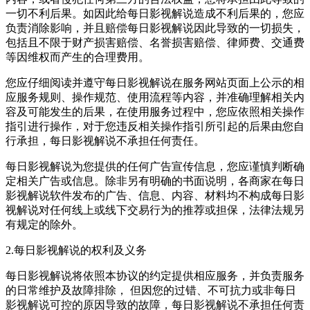
一切不利后果。如因此给
每日影视解说
造成不利后果的，您应
负责消除影响，并且赔偿
每日影视解说
因此导致的一切损失，
包括且不限于财产损害赔偿、名誉损害赔偿、律师费、交通费
等因维权而产生的合理费用。
您应仔细阅读并遵守
每日影视解说
在服务网站页面上公示的相
应服务规则、操作规范、使用流程等内容，并准确理解相关内
容及可能发生的后果，在使用服务过程中，您应依照相关操作
指引进行操作，对于您违反相关操作指引所引起的后果由您自
行承担，
每日影视解说
不承担任何责任。
每日影视解说
为您提供的任何广告宣传信息，您应谨慎判断确
定相关广告或信息。除非另有明确的书面说明，各商家在
每日
影视解说
软件发布的广告、信息、内容、材料均不构成
每日影
视解说
对任何线上或线下交易行为的推荐或担保，法律法规另
有规定的除外。
2.
每日影视解说
的权利及义务
每日影视解说
将依照本协议的约定提供相应服务，并负责服务
的日常维护及故障排除， 但因您的过错、不可抗力或非
每日
影视解说
可控的原因导致的故障，
每日影视解说
不承担任何责